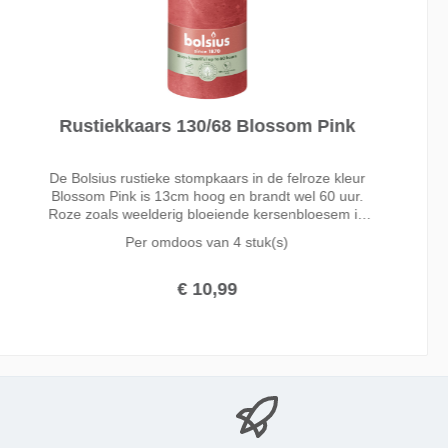
Rustiekkaars 130/68 Blossom Pink
De Bolsius rustieke stompkaars in de felroze kleur
Blossom Pink is 13cm hoog en brandt wel 60 uur.
Roze zoals weelderig bloeiende kersenbloesem in
de lente. Met de heldere roze tint Blossom Pink
Per omdoos van
4 stuk(s)
fleur je je interieur helemaal op.
€ 10,99