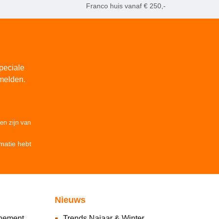
Franco huis vanaf € 250,-
peciale
melden.
den
zijn van
matie
hebt
Nieuws
nnement
Trends Najaar & Winter