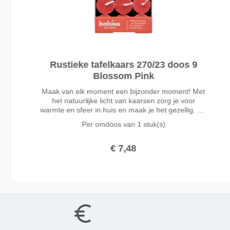
Rustieke tafelkaars 270/23 doos 9
Blossom Pink
Maak van elk moment een bijzonder moment! Met
het natuurlijke licht van kaarsen zorg je voor
warmte en sfeer in huis en maak je het gezellig. De
Bolsius rustieke dinerkaarsen in de roze kleur
Per omdoos van
1 stuk(s)
Blossom Pink zijn 27cm hoog, druipen niet en
branden wel 13 uur. Gemaakt met liefde voor mens
en planeet, zonder palmolie en met natuurlijke
€ 7,48
vegan wax. Door het katoenen lontje altijd een
perfecte vlam, zonder zwarte aanslag of walm.