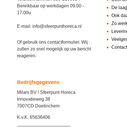
Bereikbaar op werkdagen 09.00 -
De laag
17.00u
Ook daa
Zo wer
E-mail: info@sfeerpunthoreca.nl
Leveri
Veelges
Of gebruik ons
contactformulier
. Wij
Contact
zullen zo snel mogelijk op uw bericht
reageren.
Bedrijfsgegevens
Milars BV / Sfeerpunt Horeca
Innovatieweg 38
7007CD Doetinchem
K.v.K. 65636406