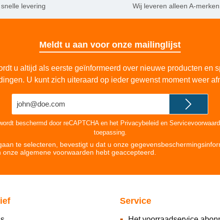
 snelle levering
Wij leveren alleen A-merken
Meldt u aan voor onze mailinglijst
rdt u altijd als eerste geïnformeerd over nieuwe producten en s
dingen. U kunt zich uiteraard op ieder gewenst moment weer af
E-
mailadres*
 wordt beschermd door reCAPTCHA en het
Privacybeleid
en
Servicevoorwaar
toepassing.
aan te selecteren, bevestigt u dat u onze
gegevensbeschermingsinfor
n onze
algemene voorwaarden hebt geaccepteerd
.
ief
Service
ns
Het voorraadservice abo