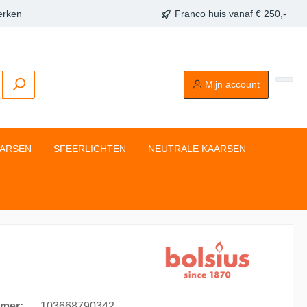
erken
Franco huis vanaf € 250,-
Mijn account
AARSEN
SFEERLICHTEN
NEUTRALE KAARSEN
mer:
103668790342