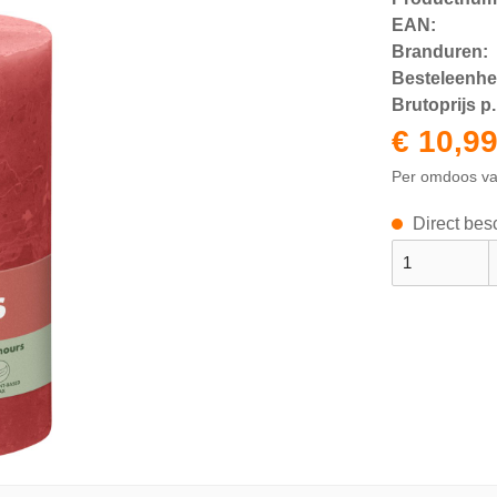
EAN:
Branduren:
Besteleenhe
Brutoprijs p. 
€ 10,9
Per omdoos v
Direct besc