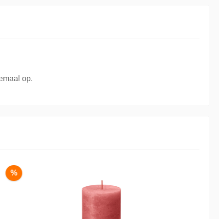
lemaal op.
%