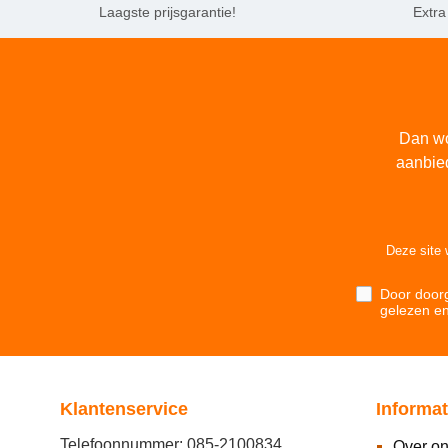
Laagste prijsgarantie!
Extra
Dan wo
aanbie
Deze site
Door doorg
gelezen e
Klantenservice
Informat
Telefoonnummer: 085-2100834
Over o