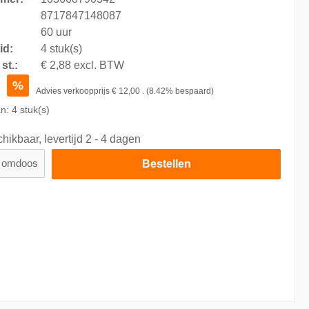
8717847148087
60 uur
id:
4 stuk(s)
st.:
€ 2,88 excl. BTW
9
%
Advies verkoopprijs
€ 12,00
.
(8.42% bespaard)
an:
4
stuk(s)
hikbaar, levertijd 2 - 4 dagen
omdoos
Bestellen