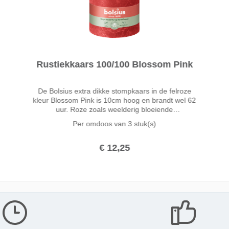
Rustiekkaars 100/100 Blossom Pink
De Bolsius extra dikke stompkaars in de felroze
kleur Blossom Pink is 10cm hoog en brandt wel 62
uur. Roze zoals weelderig bloeiende
kersenbloesem in de lente. Met de heldere roze tint
Per omdoos van
3 stuk(s)
Blossom Pink fleur je je interieur helemaal op.
€ 12,25