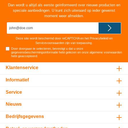
Dan wordt u altijd als eerste geïnformeerd over nieuwe producten en
speciale aanbiedingen. U kunt zich uiteraard op ieder gewenst
moment weer afmelden.
E-
mailadres*
Deze site wordt beschermd door reCAPTCHA en het
Privacybeleid
en
Servicevoorwaarden
zijn van toepassing.
Door doorgaan te selecteren, bevestigt u dat u onze
gegevensbeschermingsinformatie
hebt gelezen en onze
algemene voorwaarden
hebt geaccepteerd
.
Klantenservice
Informatief
Service
Nieuws
Bedrijfsgegevens