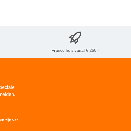
Franco huis vanaf € 250,-
peciale
melden.
den
zijn van