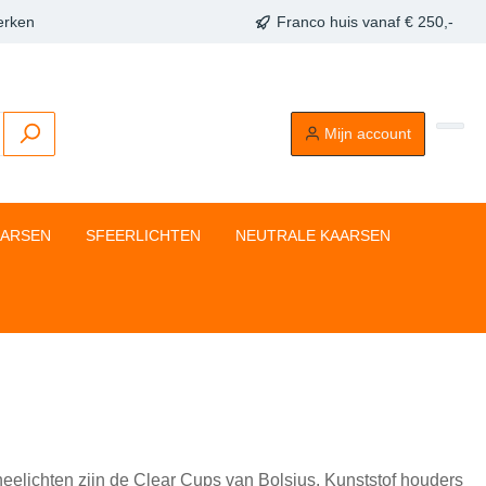
erken
Franco huis vanaf € 250,-
Mijn account
AARSEN
SFEERLICHTEN
NEUTRALE KAARSEN
theelichten zijn de Clear Cups van Bolsius. Kunststof houders