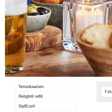
Terraskaarsen
Fab
Relight® refill
StylEco®