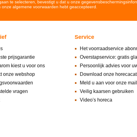
aan te selecteren, bevestigt u dat u onze
gegevensbeschermingsinfor
n onze
algemene voorwaarden hebt geaccepteerd
.
ief
Service
ns
Het voorraadservice abo
ste prijsgarantie
Overstapservice: gratis gl
rom kiest u voor ons
Persoonlijk advies voor u
kt onze webshop
Download onze horecacat
ngsvoorwaarden
Meld u aan voor onze maili
telde vragen
Veilig kaarsen gebruiken
Video's horeca