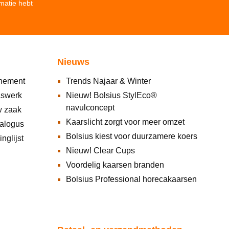
matie
hebt
Nieuws
nnement
Trends Najaar & Winter
aswerk
Nieuw! Bolsius StylEco®
navulconcept
w zaak
Kaarslicht zorgt voor meer omzet
alogus
Bolsius kiest voor duurzamere koers
nglijst
Nieuw! Clear Cups
Voordelig kaarsen branden
Bolsius Professional horecakaarsen