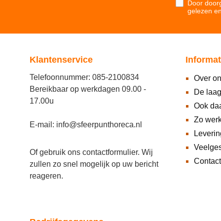
Door doorg
gelezen e
Klantenservice
Informat
Telefoonnummer: 085-2100834
Over o
Bereikbaar op werkdagen 09.00 -
De laag
17.00u
Ook daa
Zo wer
E-mail: info@sfeerpunthoreca.nl
Leveri
Veelges
Of gebruik ons
contactformulier
. Wij
Contact
zullen zo snel mogelijk op uw bericht
reageren.