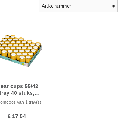
lear cups 55/42
tray 40 stuks,
Amber
 omdoos van
1 tray(s)
€ 17,54