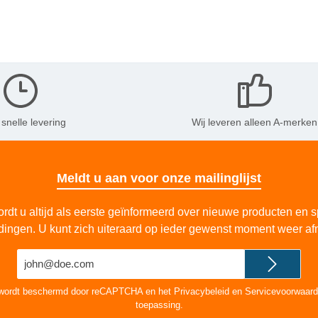
 snelle levering
Wij leveren alleen A-merken
Meldt u aan voor onze mailinglijst
rdt u altijd als eerste geïnformeerd over nieuwe producten en s
dingen. U kunt zich uiteraard op ieder gewenst moment weer af
E-
mailadres*
 wordt beschermd door reCAPTCHA en het
Privacybeleid
en
Servicevoorwaar
toepassing.