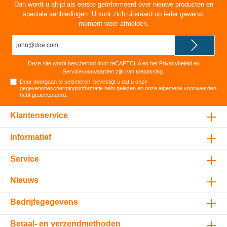
Dan wordt u altijd als eerste geïnformeerd over nieuwe producten en
speciale aanbiedingen. U kunt zich uiteraard op ieder gewenst
moment weer afmelden.
E-
mailadres*
Deze site wordt beschermd door reCAPTCHA en het
Privacybeleid
en
Servicevoorwaarden
zijn van toepassing.
Door doorgaan te selecteren, bevestigt u dat u onze
gegevensbeschermingsinformatie
hebt gelezen en onze
algemene voorwaarden
hebt geaccepteerd
.
Klantenservice
Informatief
Service
Nieuws
Bedrijfsgegevens
Betaal- en verzendmethoden