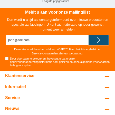
Laagste prijsgarantie!
Meldt u aan voor onze mailinglijst
Dan wordt u altijd als eerste geïnformeerd over nieuwe producten en
speciale aanbiedingen. U kunt zich uiteraard op ieder gewenst
moment weer afmelden.
E-
mailadres*
Deze site wordt beschermd door reCAPTCHA en het
Privacybeleid
en
Servicevoorwaarden
zijn van toepassing.
Door doorgaan te selecteren, bevestigt u dat u onze
gegevensbeschermingsinformatie
hebt gelezen en onze
algemene voorwaarden
hebt geaccepteerd
.
Klantenservice
Informatief
Service
Nieuws