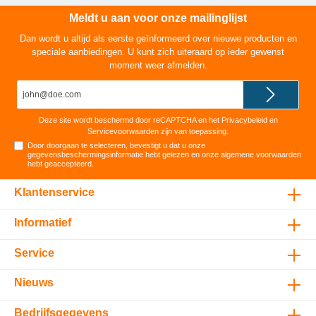
Meldt u aan voor onze mailinglijst
Dan wordt u altijd als eerste geïnformeerd over nieuwe producten en
speciale aanbiedingen. U kunt zich uiteraard op ieder gewenst
moment weer afmelden.
E-
mailadres*
Deze site wordt beschermd door reCAPTCHA en het
Privacybeleid
en
Servicevoorwaarden
zijn van toepassing.
Door doorgaan te selecteren, bevestigt u dat u onze
gegevensbeschermingsinformatie
hebt gelezen en onze
algemene voorwaarden
hebt geaccepteerd
.
Klantenservice
Informatief
Service
Nieuws
Bedrijfsgegevens