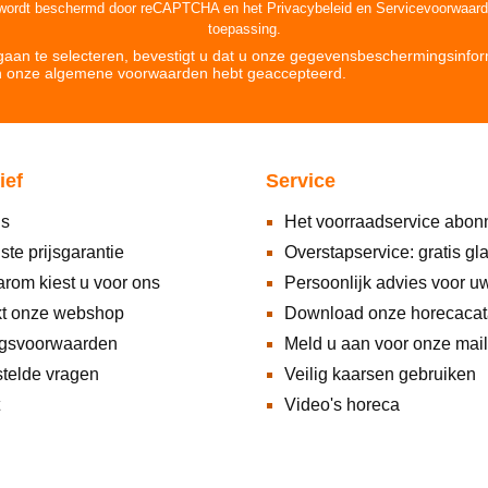
 wordt beschermd door reCAPTCHA en het
Privacybeleid
en
Servicevoorwaar
toepassing.
aan te selecteren, bevestigt u dat u onze
gegevensbeschermingsinfor
n onze
algemene voorwaarden hebt geaccepteerd
.
ief
Service
ns
Het voorraadservice abo
ste prijsgarantie
Overstapservice: gratis gl
rom kiest u voor ons
Persoonlijk advies voor u
kt onze webshop
Download onze horecacat
ngsvoorwaarden
Meld u aan voor onze maili
telde vragen
Veilig kaarsen gebruiken
Video's horeca