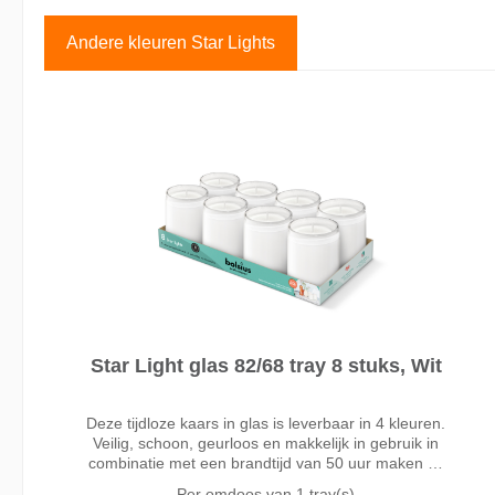
Andere kleuren Star Lights
Star Light glas 82/68 tray 8 stuks, Wit
Deze tijdloze kaars in glas is leverbaar in 4 kleuren.
Veilig, schoon, geurloos en makkelijk in gebruik in
combinatie met een brandtijd van 50 uur maken dit
tot een favoriet voor professioneel gebruik. Met de
Per omdoos van
1 tray(s)