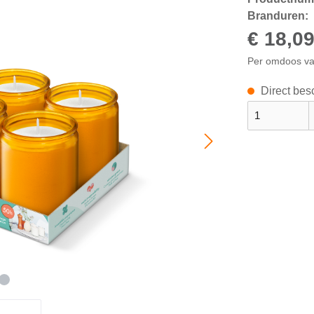
Branduren:
€ 18,0
Per omdoos v
Direct besc