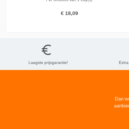
lange brandtijd, en een grote vlam zorgt deze kaars
voor avonden vol sfeerverlichting. De vlam is van
begin tot eind van de brandtijd zichtbaar, en iedere
€ 18,09
keer makkelijk opnieuw aan te steken.
Laagste prijsgarantie!
Extra
Dan wo
aanbie