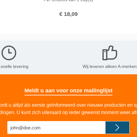
lange brandtijd, en een grote vlam zorgt deze kaars
voor avonden vol sfeerverlichting. De vlam is van
begin tot eind van de brandtijd zichtbaar, en iedere
€ 18,09
keer makkelijk opnieuw aan te steken.
 snelle levering
Wij leveren alleen A-merken
Meldt u aan voor onze mailinglijst
rdt u altijd als eerste geïnformeerd over nieuwe producten en s
dingen. U kunt zich uiteraard op ieder gewenst moment weer af
E-
mailadres*