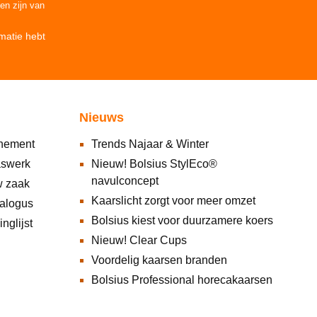
den
zijn van
matie
hebt
Nieuws
nnement
Trends Najaar & Winter
aswerk
Nieuw! Bolsius StylEco®
navulconcept
w zaak
Kaarslicht zorgt voor meer omzet
alogus
Bolsius kiest voor duurzamere koers
nglijst
Nieuw! Clear Cups
Voordelig kaarsen branden
Bolsius Professional horecakaarsen