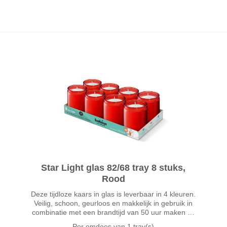
Star Light glas 82/68 tray 8 stuks,
Rood
Deze tijdloze kaars in glas is leverbaar in 4 kleuren.
Veilig, schoon, geurloos en makkelijk in gebruik in
combinatie met een brandtijd van 50 uur maken dit
tot een favoriet voor professioneel gebruik. Met de
Per omdoos van
1 tray(s)