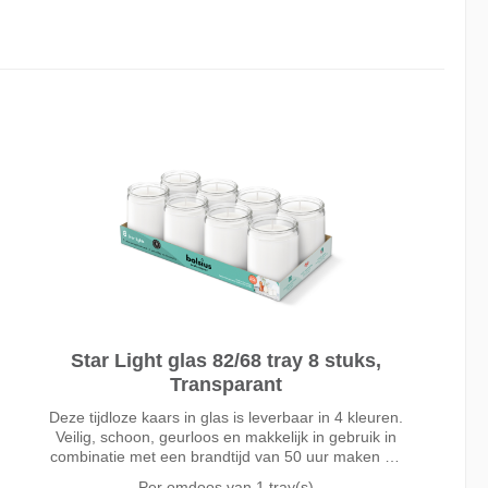
Star Light glas 82/68 tray 8 stuks,
Transparant
Deze tijdloze kaars in glas is leverbaar in 4 kleuren.
Veilig, schoon, geurloos en makkelijk in gebruik in
combinatie met een brandtijd van 50 uur maken dit
tot een favoriet voor professioneel gebruik. Met de
Per omdoos van
1 tray(s)