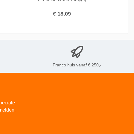
lange brandtijd, en een grote vlam zorgt deze kaars
voor avonden vol sfeerverlichting. De vlam is van
begin tot eind van de brandtijd zichtbaar, en iedere
€ 18,09
keer makkelijk opnieuw aan te steken.
Franco huis vanaf € 250,-
peciale
melden.