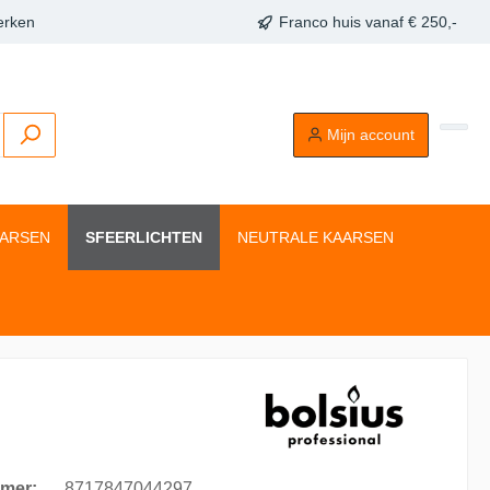
erken
Franco huis vanaf € 250,-
Mijn account
AARSEN
SFEERLICHTEN
NEUTRALE KAARSEN
mer:
8717847044297