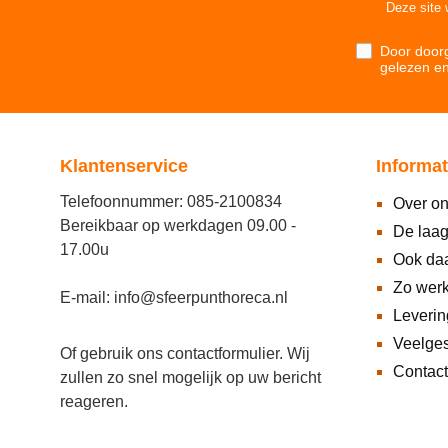
Deze site
Door doorg
gelezen e
Klantenservice
Informat
Telefoonnummer: 085-2100834
Over o
Bereikbaar op werkdagen 09.00 -
De laag
17.00u
Ook daa
Zo wer
E-mail: info@sfeerpunthoreca.nl
Leveri
Veelges
Of gebruik ons
contactformulier
. Wij
Contact
zullen zo snel mogelijk op uw bericht
reageren.