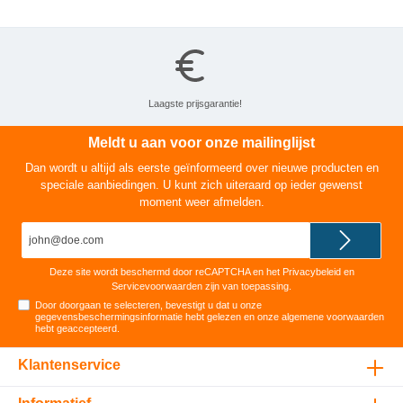
Laagste prijsgarantie!
Meldt u aan voor onze mailinglijst
Dan wordt u altijd als eerste geïnformeerd over nieuwe producten en
speciale aanbiedingen. U kunt zich uiteraard op ieder gewenst
moment weer afmelden.
E-
mailadres*
Deze site wordt beschermd door reCAPTCHA en het
Privacybeleid
en
Servicevoorwaarden
zijn van toepassing.
Door doorgaan te selecteren, bevestigt u dat u onze
gegevensbeschermingsinformatie
hebt gelezen en onze
algemene voorwaarden
hebt geaccepteerd
.
Klantenservice