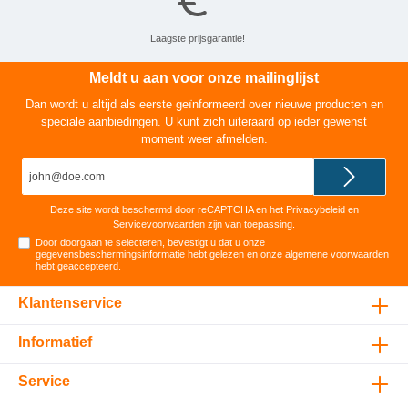
Laagste prijsgarantie!
Meldt u aan voor onze mailinglijst
Dan wordt u altijd als eerste geïnformeerd over nieuwe producten en
speciale aanbiedingen. U kunt zich uiteraard op ieder gewenst
moment weer afmelden.
E-
mailadres*
Deze site wordt beschermd door reCAPTCHA en het
Privacybeleid
en
Servicevoorwaarden
zijn van toepassing.
Door doorgaan te selecteren, bevestigt u dat u onze
gegevensbeschermingsinformatie
hebt gelezen en onze
algemene voorwaarden
hebt geaccepteerd
.
Klantenservice
Informatief
Service