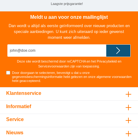
Laagste prijsgarantie!
Meldt u aan voor onze mailinglijst
Dan wordt u altijd als eerste geïnformeerd over nieuwe producten en
speciale aanbiedingen. U kunt zich uiteraard op ieder gewenst
moment weer afmelden.
E-
mailadres*
Deze site wordt beschermd door reCAPTCHA en het
Privacybeleid
en
Servicevoorwaarden
zijn van toepassing.
Door doorgaan te selecteren, bevestigt u dat u onze
gegevensbeschermingsinformatie
hebt gelezen en onze
algemene voorwaarden
hebt geaccepteerd
.
Klantenservice
Informatief
Service
Nieuws