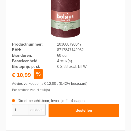
Productnummer:
103668790347
EAN:
8717847142962
Branduren:
60 uur
Besteleenheid:
4 stuk(s)
Brutoprijs p. st.:
€ 2,88 excl. BTW
%
€ 10,99
Advies verkoopprijs
€ 12,00
.
(8.42% bespaard)
Per omdoos van:
4
stuk(s)
Direct beschikbaar, levertijd 2 - 4 dagen
omdoos
Bestellen