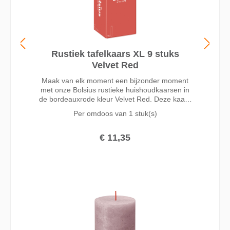
Rustiek tafelkaars XL 9 stuks
Velvet Red
Maak van elk moment een bijzonder moment
met onze Bolsius rustieke huishoudkaarsen in
de bordeauxrode kleur Velvet Red. Deze kaars
is 23cm hoog en blijft mooi tot een brandduur
Per omdoos van
1 stuk(s)
van wel 15 uur dankzij onze MaxAmbiance
technologie. Deze technologie combineert een
unieke wax receptuur met een superdunne lont
€ 11,35
voor het beste brandresultaat. Gemaakt zonder
palmolie en met plantaardige wax. Onze
volledige rustieke collectie bevat kaarsen in
verschillende formaten en trendy kleuren. Deze
kunnen op diverse manieren goed met elkaar
gecombineerd worden en zorgen zo voor
warmte en sfeer in je huis.