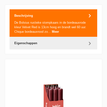
Beschrijving
De Bolsius rustieke stompkaars in de bordeauxrode
kleur Velvet Red is 13cm hoog en brandt wel 60 uur.
Chique bordeauxrood zo…
Meer
Eigenschappen