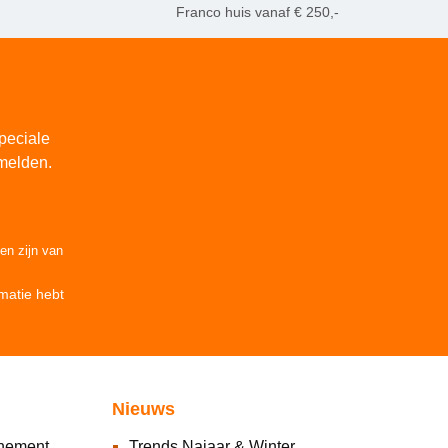
Franco huis vanaf € 250,-
peciale
melden.
den
zijn van
matie
hebt
Nieuws
nnement
Trends Najaar & Winter