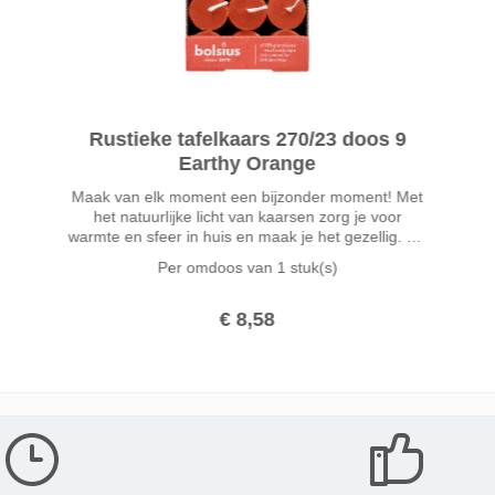
Rustieke tafelkaars 270/23 doos 9
Earthy Orange
Maak van elk moment een bijzonder moment! Met
het natuurlijke licht van kaarsen zorg je voor
warmte en sfeer in huis en maak je het gezellig. De
Bolsius rustieke dinerkaarsen in de oranje kleur
Per omdoos van
1 stuk(s)
Earthy Orange zijn 27cm hoog, druipen niet en
branden wel 13 uur. Gemaakt met liefde voor mens
en planeet, zonder palmolie en met natuurlijke
€ 8,58
vegan wax. Door het katoenen lontje altijd een
perfecte vlam, zonder zwarte aanslag of walm.