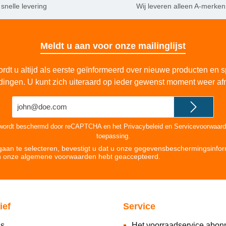
 snelle levering
Wij leveren alleen A-merken
Meldt u aan voor onze mailinglijst
rdt u altijd als eerste geïnformeerd over nieuwe producten en s
dingen. U kunt zich uiteraard op ieder gewenst moment weer af
E-
mailadres*
 wordt beschermd door reCAPTCHA en het
Privacybeleid
en
Servicevoorwaar
toepassing.
aan te selecteren, bevestigt u dat u onze
gegevensbeschermingsinfor
n onze
algemene voorwaarden hebt geaccepteerd
.
ief
Service
ns
Het voorraadservice abo