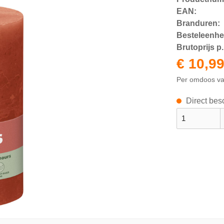
EAN:
Branduren:
Besteleenhe
Brutoprijs p. 
€ 10,9
Per omdoos v
Direct besc