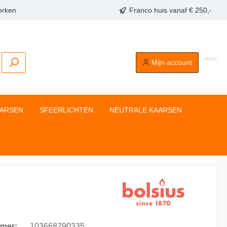
erken
Franco huis vanaf € 250,-
Mijn account
AARSEN
SFEERLICHTEN
NEUTRALE KAARSEN
mer:
103668790335