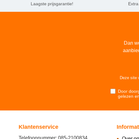
Laagste prijsgarantie!
Extra
Dan wo
aanbie
Deze site
Door doorg
gelezen e
Klantenservice
Informat
Telefoonnummer: 085-2100834
Over o