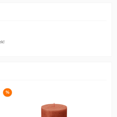
ek!
%