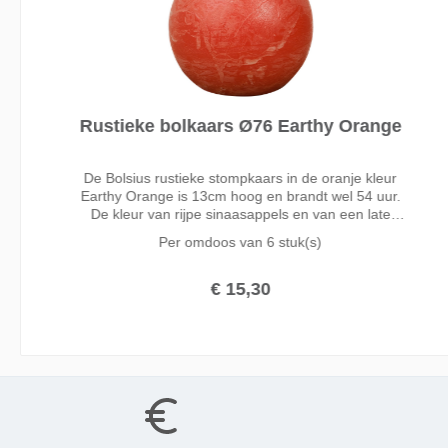
Rustieke bolkaars Ø76 Earthy Orange
De Bolsius rustieke stompkaars in de oranje kleur
Earthy Orange is 13cm hoog en brandt wel 54 uur.
De kleur van rijpe sinaasappels en van een late
zonsondergang in de avond: dat is Earthy Orange.
Per omdoos van
6 stuk(s)
Verrassend en energiek!
€ 15,30