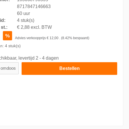
8717847146663
60 uur
id:
4 stuk(s)
st.:
€ 2,88 excl. BTW
9
%
Advies verkoopprijs
€ 12,00
.
(8.42% bespaard)
an:
4
stuk(s)
hikbaar, levertijd 2 - 4 dagen
omdoos
Bestellen