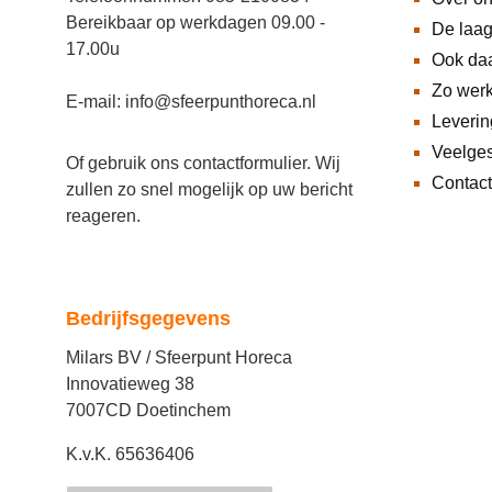
Bereikbaar op werkdagen 09.00 -
De laag
17.00u
Ook daa
Zo wer
E-mail: info@sfeerpunthoreca.nl
Leveri
Veelges
Of gebruik ons
contactformulier
. Wij
Contact
zullen zo snel mogelijk op uw bericht
reageren.
Bedrijfsgegevens
Milars BV / Sfeerpunt Horeca
Innovatieweg 38
7007CD Doetinchem
K.v.K. 65636406