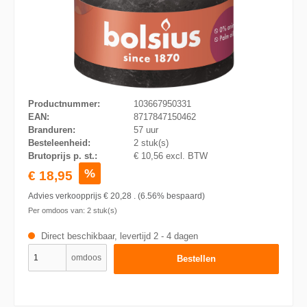
Productnummer:
103667950331
EAN:
8717847150462
Branduren:
57 uur
Besteleenheid:
2 stuk(s)
Brutoprijs p. st.:
€ 10,56 excl. BTW
%
€ 18,95
Advies verkoopprijs
€ 20,28
.
(6.56% bespaard)
Per omdoos van:
2
stuk(s)
Direct beschikbaar, levertijd 2 - 4 dagen
omdoos
Bestellen