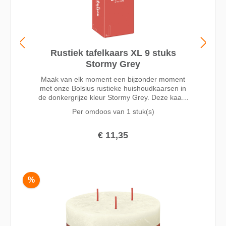
Rustiek tafelkaars XL 9 stuks
Stormy Grey
Maak van elk moment een bijzonder moment
met onze Bolsius rustieke huishoudkaarsen in
de donkergrijze kleur Stormy Grey. Deze kaars
is 23cm hoog en blijft mooi tot een brandduur
Per omdoos van
1 stuk(s)
van wel 15 uur dankzij onze MaxAmbiance
technologie. Deze technologie combineert een
unieke wax receptuur met een superdunne lont
€ 11,35
voor het beste brandresultaat. Gemaakt zonder
palmolie en met plantaardige wax. Onze
volledige rustieke collectie bevat kaarsen in
verschillende formaten en trendy kleuren. Deze
kunnen op diverse manieren goed met elkaar
%
gecombineerd worden en zorgen zo voor
warmte en sfeer in je huis.