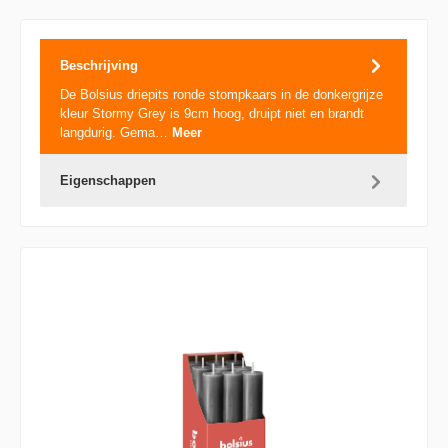
Beschrijving
De Bolsius driepits ronde stompkaars in de donkergrijze
kleur Stormy Grey is 9cm hoog, druipt niet en brandt
langdurig. Gema…
Meer
Eigenschappen