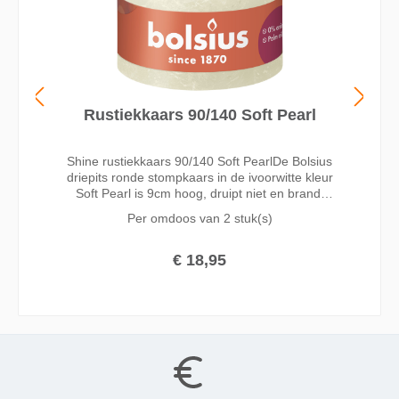
Rustiekkaars 90/140 Soft Pearl
Shine rustiekkaars 90/140 Soft PearlDe Bolsius
driepits ronde stompkaars in de ivoorwitte kleur
Soft Pearl is 9cm hoog, druipt niet en brandt
langdurig. Gemaakt met liefde voor mens en
Per omdoos van
2 stuk(s)
planeet, zonder palmolie en met natuurlijke
vegan wax. Door he
€ 18,95