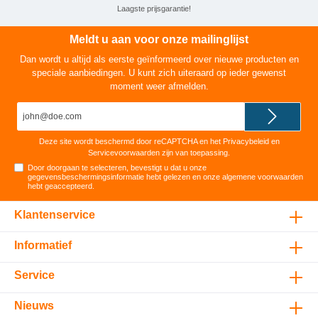
Laagste prijsgarantie!
Meldt u aan voor onze mailinglijst
Dan wordt u altijd als eerste geïnformeerd over nieuwe producten en
speciale aanbiedingen. U kunt zich uiteraard op ieder gewenst
moment weer afmelden.
E-
mailadres*
Deze site wordt beschermd door reCAPTCHA en het
Privacybeleid
en
Servicevoorwaarden
zijn van toepassing.
Door doorgaan te selecteren, bevestigt u dat u onze
gegevensbeschermingsinformatie
hebt gelezen en onze
algemene voorwaarden
hebt geaccepteerd
.
Klantenservice
Informatief
Service
Nieuws