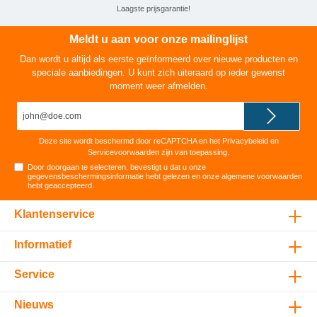
Laagste prijsgarantie!
Meldt u aan voor onze mailinglijst
Dan wordt u altijd als eerste geïnformeerd over nieuwe producten en
speciale aanbiedingen. U kunt zich uiteraard op ieder gewenst
moment weer afmelden.
E-
mailadres*
Deze site wordt beschermd door reCAPTCHA en het
Privacybeleid
en
Servicevoorwaarden
zijn van toepassing.
Door doorgaan te selecteren, bevestigt u dat u onze
gegevensbeschermingsinformatie
hebt gelezen en onze
algemene voorwaarden
hebt geaccepteerd
.
Klantenservice
Informatief
Service
Nieuws