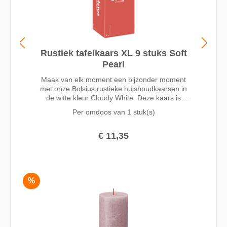
Rustiek tafelkaars XL 9 stuks Soft
Pearl
Maak van elk moment een bijzonder moment
met onze Bolsius rustieke huishoudkaarsen in
de witte kleur Cloudy White. Deze kaars is
23cm hoog en blijft mooi tot een brandduur van
Per omdoos van
1 stuk(s)
wel 15 uur dankzij onze MaxAmbiance
technologie. Deze technologie combineert een
unieke wax receptuur met een superdunne lont
€ 11,35
voor het beste brandresultaat. Gemaakt zonder
palmolie en met plantaardige wax. Onze
volledige rustieke collectie bevat kaarsen in
verschillende formaten en trendy kleuren. Deze
kunnen op diverse manieren goed met elkaar
%
gecombineerd worden en zorgen zo voor
warmte en sfeer in je huis.