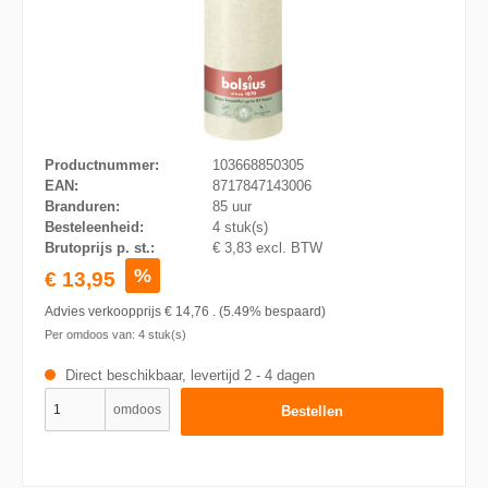
Productnummer:
103668850305
EAN:
8717847143006
Branduren:
85 uur
Besteleenheid:
4 stuk(s)
Brutoprijs p. st.:
€ 3,83 excl. BTW
%
€ 13,95
Advies verkoopprijs
€ 14,76
.
(5.49% bespaard)
Per omdoos van:
4
stuk(s)
Direct beschikbaar, levertijd 2 - 4 dagen
omdoos
Bestellen