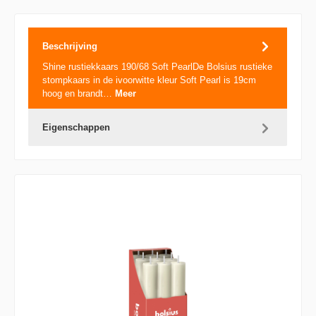
Beschrijving
Shine rustiekkaars 190/68 Soft PearlDe Bolsius rustieke
stompkaars in de ivoorwitte kleur Soft Pearl is 19cm
hoog en brandt…
Meer
Eigenschappen