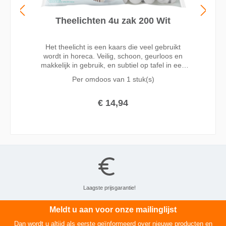
Theelichten 4u zak 200 Wit
Het theelicht is een kaars die veel gebruikt
wordt in horeca. Veilig, schoon, geurloos en
makkelijk in gebruik, en subtiel op tafel in een
leuke theelichthouder. De warme uitstraling en
Per omdoos van
1 stuk(s)
mooie vlam zorgen voor een avond vol
sfeerverlichting met gegarandeerd brandtijd
van 4 uur. De vlam is van begin tot eind goed
€ 14,94
zichtbaar, en makkelijk opnieuw aan te steken.
Laagste prijsgarantie!
Meldt u aan voor onze mailinglijst
Dan wordt u altijd als eerste geïnformeerd over nieuwe producten en