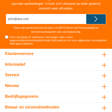
speciale aanbiedingen. U kunt zich uiteraard op ieder gewenst
moment weer afmelden.
E-
mailadres*
Deze site wordt beschermd door reCAPTCHA en het
Privacybeleid
en
Servicevoorwaarden
zijn van toepassing.
Door doorgaan te selecteren, bevestigt u dat u onze
gegevensbeschermingsinformatie
hebt gelezen en onze
algemene voorwaarden
hebt geaccepteerd
.
Klantenservice
Informatief
Service
Nieuws
Bedrijfsgegevens
Betaal- en verzendmethoden