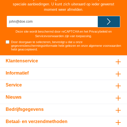
speciale aanbiedingen. U kunt zich uiteraard op ieder gewenst
moment weer afmelden.
E-
mailadres*
Deze site wordt beschermd door reCAPTCHA en het
Privacybeleid
en
Servicevoorwaarden
zijn van toepassing.
Door doorgaan te selecteren, bevestigt u dat u onze
gegevensbeschermingsinformatie
hebt gelezen en onze
algemene voorwaarden
hebt geaccepteerd
.
Klantenservice
Informatief
Service
Nieuws
Bedrijfsgegevens
Betaal- en verzendmethoden