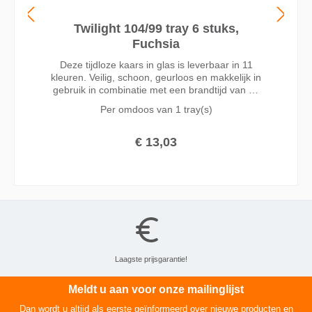
Twilight 104/99 tray 6 stuks,
Fuchsia
Deze tijdloze kaars in glas is leverbaar in 11
kleuren. Veilig, schoon, geurloos en makkelijk in
gebruik in combinatie met een brandtijd van 70
uur maken dit tot een favoriet voor
Per omdoos van
1 tray(s)
professioneel gebruik. Met de lange brandtijd
en een grote vlam zorgt deze kaars voor
avonden vol sfeerverlichting. De vlam is van
€ 13,03
begin tot eind van de brandtijd zichtbaar, en
iedere keer makkelijk opnieuw aan te steken.
Laagste prijsgarantie!
Meldt u aan voor onze mailinglijst
Dan wordt u altijd als eerste geïnformeerd over nieuwe producten en